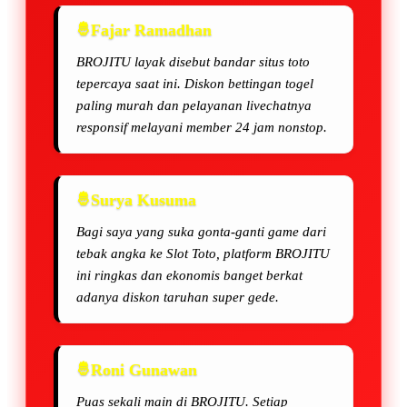
Fajar Ramadhan
BROJITU layak disebut bandar situs toto
tepercaya saat ini. Diskon bettingan togel
paling murah dan pelayanan livechatnya
responsif melayani member 24 jam nonstop.
Surya Kusuma
Bagi saya yang suka gonta-ganti game dari
tebak angka ke Slot Toto, platform BROJITU
ini ringkas dan ekonomis banget berkat
adanya diskon taruhan super gede.
Roni Gunawan
Puas sekali main di BROJITU. Setiap