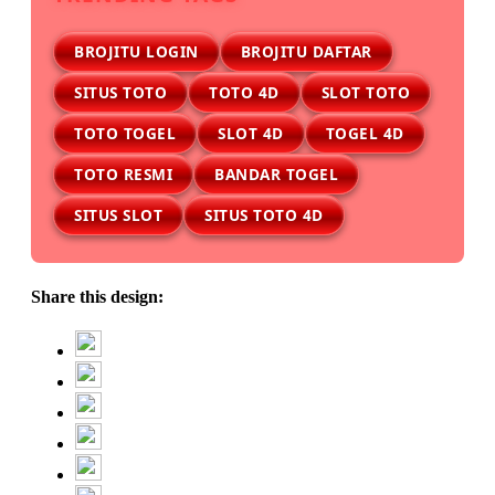
BROJITU LOGIN
BROJITU DAFTAR
SITUS TOTO
TOTO 4D
SLOT TOTO
TOTO TOGEL
SLOT 4D
TOGEL 4D
TOTO RESMI
BANDAR TOGEL
SITUS SLOT
SITUS TOTO 4D
Share this design: