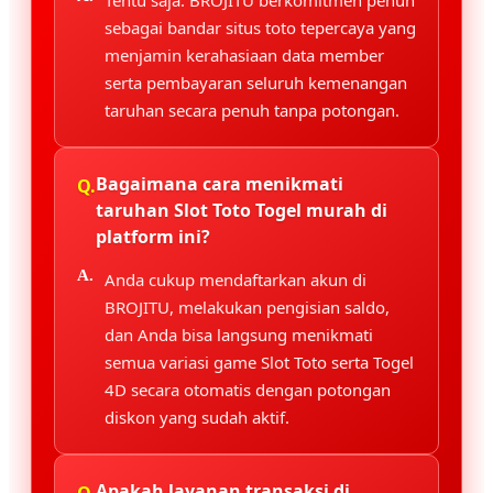
sebagai bandar situs toto tepercaya yang
menjamin kerahasiaan data member
serta pembayaran seluruh kemenangan
taruhan secara penuh tanpa potongan.
Bagaimana cara menikmati
taruhan Slot Toto Togel murah di
platform ini?
Anda cukup mendaftarkan akun di
BROJITU, melakukan pengisian saldo,
dan Anda bisa langsung menikmati
semua variasi game Slot Toto serta Togel
4D secara otomatis dengan potongan
diskon yang sudah aktif.
Apakah layanan transaksi di