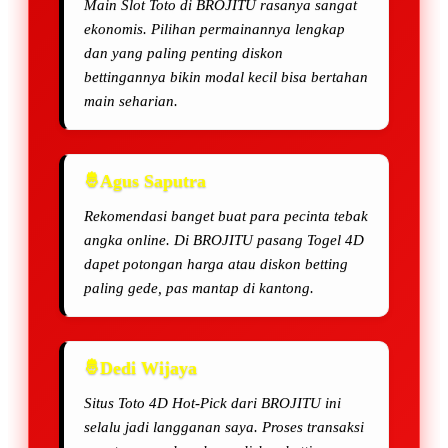
Main Slot Toto di BROJITU rasanya sangat
ekonomis. Pilihan permainannya lengkap
dan yang paling penting diskon
bettingannya bikin modal kecil bisa bertahan
main seharian.
Agus Saputra
Rekomendasi banget buat para pecinta tebak
angka online. Di BROJITU pasang Togel 4D
dapet potongan harga atau diskon betting
paling gede, pas mantap di kantong.
Dedi Wijaya
Situs Toto 4D Hot-Pick dari BROJITU ini
selalu jadi langganan saya. Proses transaksi