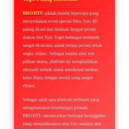
BROJITU
adalah bandar tepercaya yang
menyediakan event special Situs Toto 4D
paling dicari dan diminati dengan promo
diskon Slot Toto Togel bettingan termurah
sangat ekonomis untuk semua pecinta tebak
angka online.. Sebagai bandar situs toto
pilihan utama, platform ini menghadirkan
alternatif terbaik untuk menikmati taruhan
kelas dunia dengan modal yang sangat
efisien.
Sebagai salah satu platform terdepan yang
mengutamakan keuntungan pemain,
BROJITU menawarkan berbagai keunggulan
yang menjadikannya situs toto andalan saat