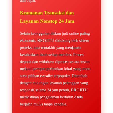
dan cepat.
Keamanan Transaksi dan
Layanan Nonstop 24 Jam
Selain keunggulan diskon judi online paling
ekonomis, BROJITU didukung oleh sistem
proteksi data mutakhir yang menjamin
kerahasiaan akun setiap member. Proses
deposit dan withdraw diproses secara instan
melalui jaringan perbankan lokal yang aman
serta pilihan e-wallet terpopuler. Ditambah
dengan dukungan layanan pelanggan yang
responsif selama 24 jam penuh, BROJITU
memastikan pengalaman bertaruh Anda
berjalan mulus tanpa kendala.