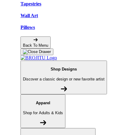
Tapestries
Wall Art
Pillows
Back To Menu
Shop Designs
Discover a classic design or new favorite artist
Apparel
Shop for Adults & Kids