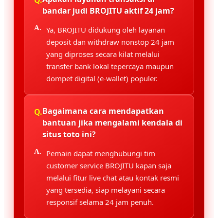
bandar judi BROJITU aktif 24 jam?
Ya, BROJITU didukung oleh layanan
deposit dan withdraw nonstop 24 jam
yang diproses secara kilat melalui
transfer bank lokal tepercaya maupun
dompet digital (e-wallet) populer.
Bagaimana cara mendapatkan
bantuan jika mengalami kendala di
situs toto ini?
Pemain dapat menghubungi tim
customer service BROJITU kapan saja
melalui fitur live chat atau kontak resmi
yang tersedia, siap melayani secara
responsif selama 24 jam penuh.