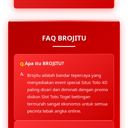
FAQ BROJITU
Apa itu BROJITU?
Brojitu adalah bandar tepercaya yang
menyediakan event special Situs Toto 4D
paling dicari dan diminati dengan promo
diskon Slot Toto Togel bettingan
termurah sangat ekonomis untuk semua
pecinta tebak angka online.