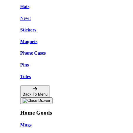
Hats
New!
Stickers
Magnets
Phone Cases
Pins
Totes
Back To Menu
Home Goods
Mugs