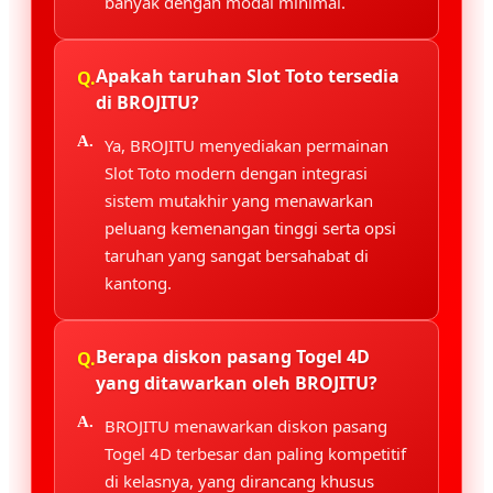
banyak dengan modal minimal.
Apakah taruhan Slot Toto tersedia
di BROJITU?
Ya, BROJITU menyediakan permainan
Slot Toto modern dengan integrasi
sistem mutakhir yang menawarkan
peluang kemenangan tinggi serta opsi
taruhan yang sangat bersahabat di
kantong.
Berapa diskon pasang Togel 4D
yang ditawarkan oleh BROJITU?
BROJITU menawarkan diskon pasang
Togel 4D terbesar dan paling kompetitif
di kelasnya, yang dirancang khusus