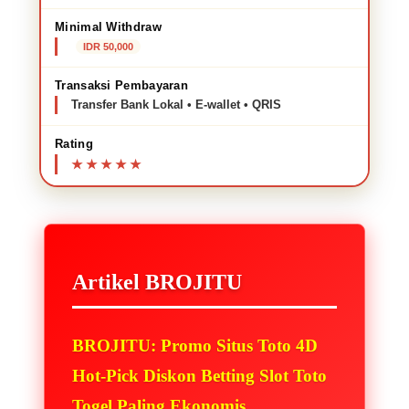
Minimal Withdraw
IDR 50,000
Transaksi Pembayaran
Transfer Bank Lokal • E-wallet • QRIS
Rating
Artikel BROJITU
BROJITU: Promo Situs Toto 4D
Hot-Pick Diskon Betting Slot Toto
Togel Paling Ekonomis