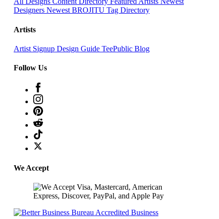
All Designs
Content Directory
Featured Artists
Newest
Designers
Newest BROJITU
Tag Directory
Artists
Artist Signup
Design Guide
TeePublic Blog
Follow Us
We Accept