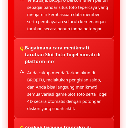
sebagai bandar situs toto tepercaya yang
menjamin kerahasiaan data member
serta pembayaran seluruh kemenangan
taruhan secara penuh tanpa potongan.
Bagaimana cara menikmati
taruhan Slot Toto Togel murah di
platform ini?
Anda cukup mendaftarkan akun di
BROJITU, melakukan pengisian saldo,
dan Anda bisa langsung menikmati
semua variasi game Slot Toto serta Togel
4D secara otomatis dengan potongan
diskon yang sudah aktif.
Apakah layanan transaksi di