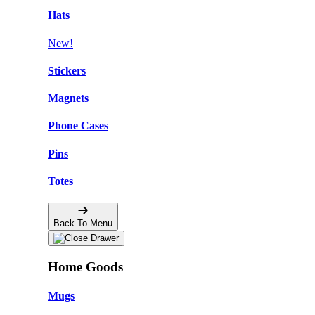
Hats
New!
Stickers
Magnets
Phone Cases
Pins
Totes
Back To Menu
Home Goods
Mugs