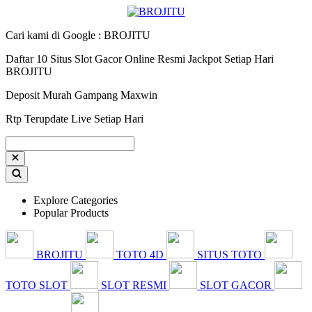
Cari kami di Google : BROJITU
Daftar 10 Situs Slot Gacor Online Resmi Jackpot Setiap Hari
BROJITU
Deposit Murah Gampang Maxwin
Rtp Terupdate Live Setiap Hari
Explore Categories
Popular Products
BROJITU
TOTO 4D
SITUS TOTO
TOTO SLOT
SLOT RESMI
SLOT GACOR