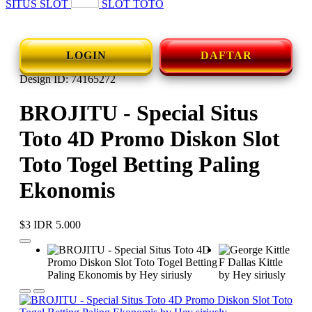
SITUS SLOT
SLOT TOTO
LOGIN
DAFTAR
Design ID: 74165272
BROJITU - Special Situs
Toto 4D Promo Diskon Slot
Toto Togel Betting Paling
Ekonomis
$3
IDR 5.000