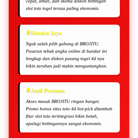
cepat, aman, dan skema diskon bettingan
slot toto togel terasa paling ekonomis.
Hendra Jaya
Ngak salah pilih gabung di BROJITU.
Pasaran tebak angka online di bandar ini
lengkap dan diskon pasang togel 4d nya
bikin taruhan jadi makin menguntungkan.
Andi Pratama
Akses masuk BROJITU ringan banget.
Promo bonus situs toto 4d hot-pick ditambah
fitur slot toto terintegrasi bikin betah,
apalagi bettingannya sangat ekonomis.