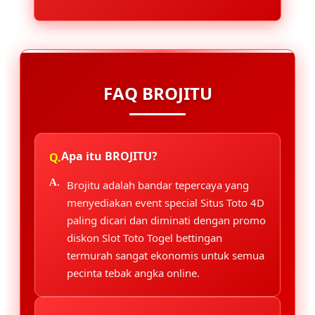
FAQ BROJITU
Apa itu BROJITU?
Brojitu adalah bandar tepercaya yang
menyediakan event special Situs Toto 4D
paling dicari dan diminati dengan promo
diskon Slot Toto Togel bettingan
termurah sangat ekonomis untuk semua
pecinta tebak angka online.