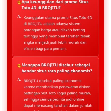
Apa keunggulan dari promo Situs
Toto 4D di BROJITU?
Keunggulan utama promo Situs Toto 4D
di BROJITU adalah adanya sistem
potongan harga atau diskon betting
tertinggi yang membuat taruhan tebak
angka menjadi jauh lebih murah dan
efisien bagi para pemain.
Mengapa BROJITU disebut sebagai
bandar situs toto paling ekonomis?
BROJITU disebut paling ekonomis
karena memberikan penawaran diskon
bettingan Slot Toto Togel paling murah,
sehingga semua pecinta judi online
dapat memasang taruhan dalam jumlah