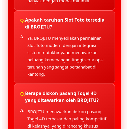
banyak dengan modal minimal.
Apakah taruhan Slot Toto tersedia
di BROJITU?
Ya, BROJITU menyediakan permainan
Slot Toto modern dengan integrasi
sistem mutakhir yang menawarkan
peluang kemenangan tinggi serta opsi
taruhan yang sangat bersahabat di
kantong.
Berapa diskon pasang Togel 4D
yang ditawarkan oleh BROJITU?
BROJITU menawarkan diskon pasang
Togel 4D terbesar dan paling kompetitif
di kelasnya, yang dirancang khusus