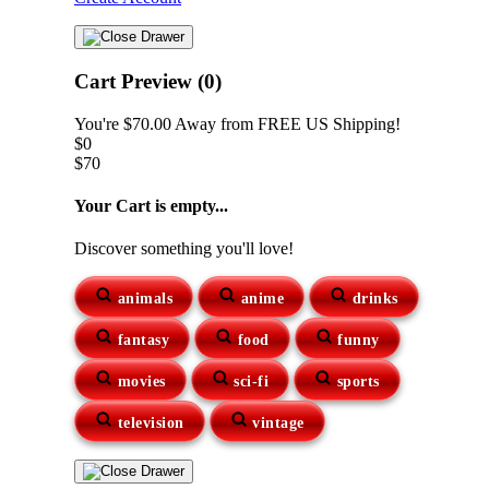
Cart Preview (0)
You're
$70.00
Away from
FREE US Shipping!
$0
$70
Your Cart is empty...
Discover something you'll love!
animals
anime
drinks
fantasy
food
funny
movies
sci-fi
sports
television
vintage