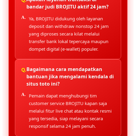
bandar judi BROJITU aktif 24 jam?
Ya, BROJITU didukung oleh layanan
deposit dan withdraw nonstop 24 jam
yang diproses secara kilat melalui
transfer bank lokal tepercaya maupun
dompet digital (e-wallet) populer.
Bagaimana cara mendapatkan
bantuan jika mengalami kendala di
situs toto ini?
Pemain dapat menghubungi tim
customer service BROJITU kapan saja
melalui fitur live chat atau kontak resmi
yang tersedia, siap melayani secara
responsif selama 24 jam penuh.