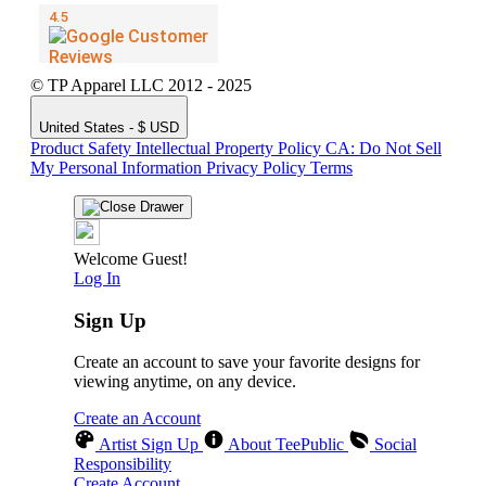
© TP Apparel LLC 2012 - 2025
United States - $ USD
Product Safety
Intellectual Property Policy
CA: Do Not Sell
My Personal Information
Privacy Policy
Terms
Welcome Guest!
Log In
Sign Up
Create an account to save your favorite designs for
viewing anytime, on any device.
Create an Account
Artist Sign Up
About TeePublic
Social
Responsibility
Create Account