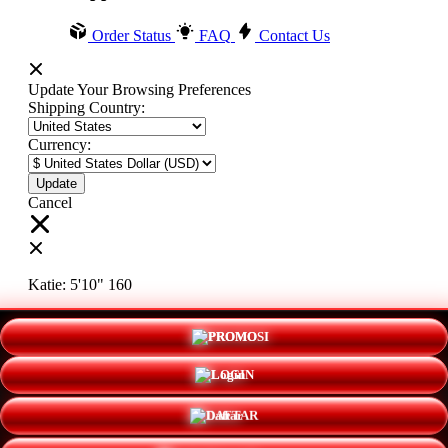
Order Status
FAQ
Contact Us
Update Your Browsing Preferences
Shipping Country:
Currency:
Cancel
Katie:
5'10"
160
PROMO
Select your person:
Male
Female
LOGIN
Height
Short
Med
Tall
DAFTAR
Weight
Slim
Avg
Heavy