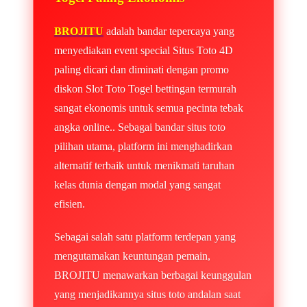
BROJITU
adalah bandar tepercaya yang
menyediakan event special Situs Toto 4D
paling dicari dan diminati dengan promo
diskon Slot Toto Togel bettingan termurah
sangat ekonomis untuk semua pecinta tebak
angka online.. Sebagai bandar situs toto
pilihan utama, platform ini menghadirkan
alternatif terbaik untuk menikmati taruhan
kelas dunia dengan modal yang sangat
efisien.
Sebagai salah satu platform terdepan yang
mengutamakan keuntungan pemain,
BROJITU menawarkan berbagai keunggulan
yang menjadikannya situs toto andalan saat