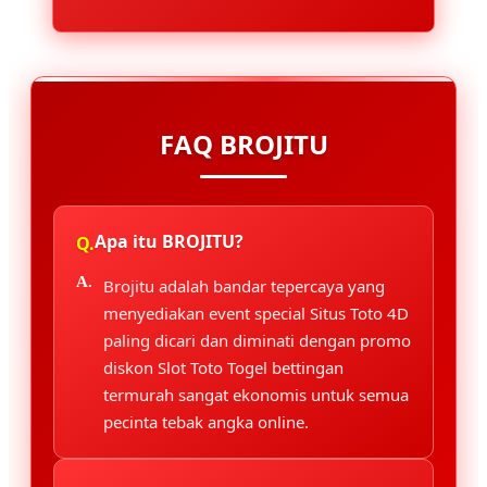
FAQ BROJITU
Apa itu BROJITU?
Brojitu adalah bandar tepercaya yang
menyediakan event special Situs Toto 4D
paling dicari dan diminati dengan promo
diskon Slot Toto Togel bettingan
termurah sangat ekonomis untuk semua
pecinta tebak angka online.