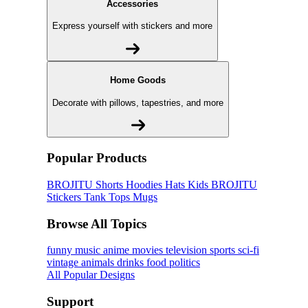
Accessories
Express yourself with stickers and more
Home Goods
Decorate with pillows, tapestries, and more
Popular Products
BROJITU
Shorts
Hoodies
Hats
Kids BROJITU
Stickers
Tank Tops
Mugs
Browse All Topics
funny
music
anime
movies
television
sports
sci-fi
vintage
animals
drinks
food
politics
All Popular Designs
Support