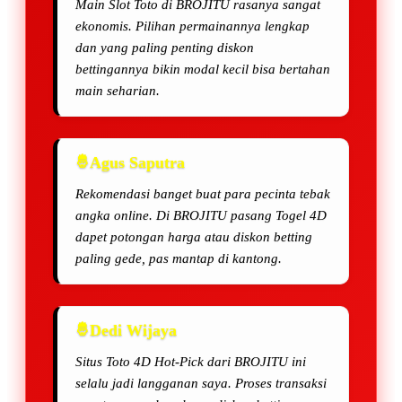
Main Slot Toto di BROJITU rasanya sangat
ekonomis. Pilihan permainannya lengkap
dan yang paling penting diskon
bettingannya bikin modal kecil bisa bertahan
main seharian.
Agus Saputra
Rekomendasi banget buat para pecinta tebak
angka online. Di BROJITU pasang Togel 4D
dapet potongan harga atau diskon betting
paling gede, pas mantap di kantong.
Dedi Wijaya
Situs Toto 4D Hot-Pick dari BROJITU ini
selalu jadi langganan saya. Proses transaksi