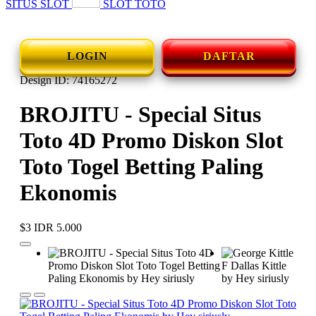
SITUS SLOT
SLOT TOTO
LOGIN
DAFTAR
Design ID: 74165272
BROJITU - Special Situs
Toto 4D Promo Diskon Slot
Toto Togel Betting Paling
Ekonomis
$3
IDR 5.000