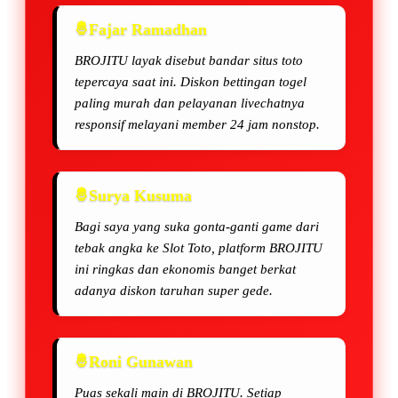
Fajar Ramadhan
BROJITU layak disebut bandar situs toto
tepercaya saat ini. Diskon bettingan togel
paling murah dan pelayanan livechatnya
responsif melayani member 24 jam nonstop.
Surya Kusuma
Bagi saya yang suka gonta-ganti game dari
tebak angka ke Slot Toto, platform BROJITU
ini ringkas dan ekonomis banget berkat
adanya diskon taruhan super gede.
Roni Gunawan
Puas sekali main di BROJITU. Setiap