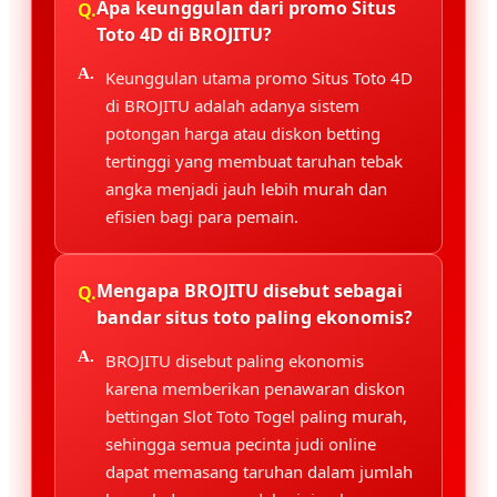
Apa keunggulan dari promo Situs
Toto 4D di BROJITU?
Keunggulan utama promo Situs Toto 4D
di BROJITU adalah adanya sistem
potongan harga atau diskon betting
tertinggi yang membuat taruhan tebak
angka menjadi jauh lebih murah dan
efisien bagi para pemain.
Mengapa BROJITU disebut sebagai
bandar situs toto paling ekonomis?
BROJITU disebut paling ekonomis
karena memberikan penawaran diskon
bettingan Slot Toto Togel paling murah,
sehingga semua pecinta judi online
dapat memasang taruhan dalam jumlah