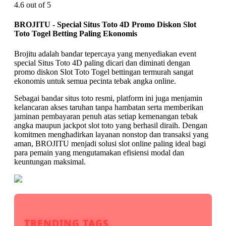
4.6 out of 5
BROJITU - Special Situs Toto 4D Promo Diskon Slot
Toto Togel Betting Paling Ekonomis
Brojitu adalah bandar tepercaya yang menyediakan event
special Situs Toto 4D paling dicari dan diminati dengan
promo diskon Slot Toto Togel bettingan termurah sangat
ekonomis untuk semua pecinta tebak angka online.
Sebagai bandar situs toto resmi, platform ini juga menjamin
kelancaran akses taruhan tanpa hambatan serta memberikan
jaminan pembayaran penuh atas setiap kemenangan tebak
angka maupun jackpot slot toto yang berhasil diraih. Dengan
komitmen menghadirkan layanan nonstop dan transaksi yang
aman, BROJITU menjadi solusi slot online paling ideal bagi
para pemain yang mengutamakan efisiensi modal dan
keuntungan maksimal.
TRENDING TAGS