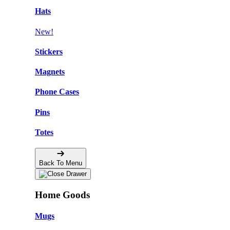
Hats
New!
Stickers
Magnets
Phone Cases
Pins
Totes
Back To Menu
Home Goods
Mugs