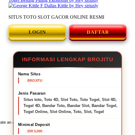
SITUS TOTO SLOT GACOR ONLINE RESMI
LOGIN
DAFTAR
INFORMASI LENGKAP BROJITU
Nama Situs
BROJITU
Jenis Pasaran
Situs toto, Toto 4D, Slot Toto, Toto Togel, Slot 4D,
Togel 4D, Bandar Toto, Bandar Slot, Bandar Togel,
Togel Online, Slot Online, Toto, Slot, Togel
ate an account to favorite this design!
Minimal Deposit
IDR 5,000