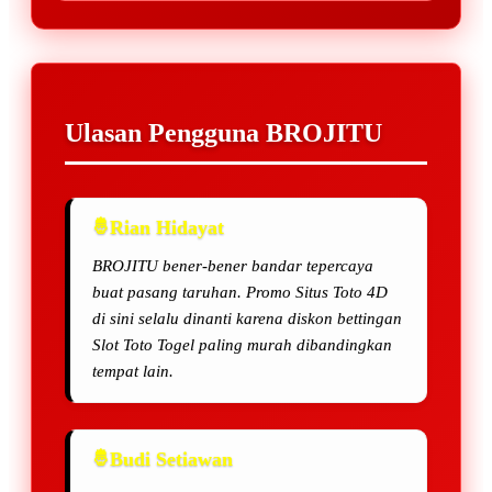
Ulasan Pengguna BROJITU
Rian Hidayat
BROJITU bener-bener bandar tepercaya
buat pasang taruhan. Promo Situs Toto 4D
di sini selalu dinanti karena diskon bettingan
Slot Toto Togel paling murah dibandingkan
tempat lain.
Budi Setiawan