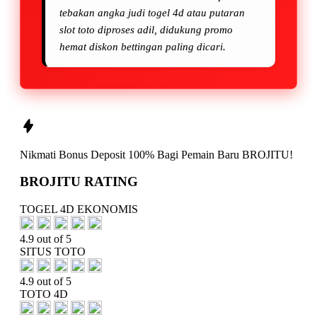
tebakan angka judi togel 4d atau putaran
slot toto diproses adil, didukung promo
hemat diskon bettingan paling dicari.
Nikmati
Bonus Deposit 100%
Bagi Pemain Baru
BROJITU!
BROJITU RATING
TOGEL 4D EKONOMIS
4.9 out of 5
SITUS TOTO
4.9 out of 5
TOTO 4D