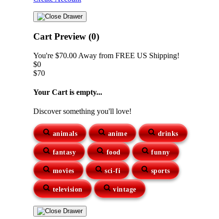
Cart Preview (0)
You're
$70.00
Away from
FREE US Shipping!
$0
$70
Your Cart is empty...
Discover something you'll love!
animals
anime
drinks
fantasy
food
funny
movies
sci-fi
sports
television
vintage