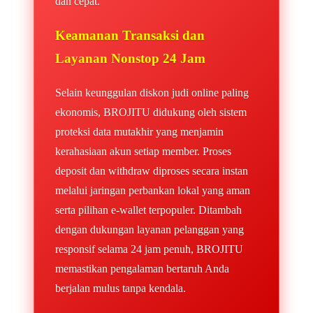
dan cepat.
Keamanan Transaksi dan
Layanan Nonstop 24 Jam
Selain keunggulan diskon judi online paling
ekonomis, BROJITU didukung oleh sistem
proteksi data mutakhir yang menjamin
kerahasiaan akun setiap member. Proses
deposit dan withdraw diproses secara instan
melalui jaringan perbankan lokal yang aman
serta pilihan e-wallet terpopuler. Ditambah
dengan dukungan layanan pelanggan yang
responsif selama 24 jam penuh, BROJITU
memastikan pengalaman bertaruh Anda
berjalan mulus tanpa kendala.