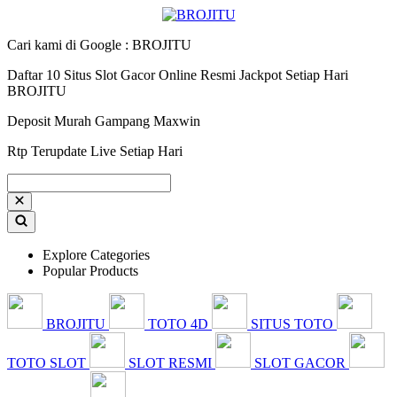
Cari kami di Google : BROJITU
Daftar 10 Situs Slot Gacor Online Resmi Jackpot Setiap Hari
BROJITU
Deposit Murah Gampang Maxwin
Rtp Terupdate Live Setiap Hari
Explore Categories
Popular Products
BROJITU
TOTO 4D
SITUS TOTO
TOTO SLOT
SLOT RESMI
SLOT GACOR