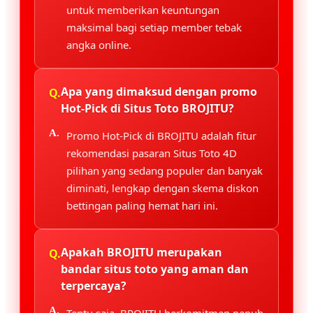
untuk memberikan keuntungan
maksimal bagi setiap member tebak
angka online.
Apa yang dimaksud dengan promo
Hot-Pick di Situs Toto BROJITU?
Promo Hot-Pick di BROJITU adalah fitur
rekomendasi pasaran Situs Toto 4D
pilihan yang sedang populer dan banyak
diminati, lengkap dengan skema diskon
bettingan paling hemat hari ini.
Apakah BROJITU merupakan
bandar situs toto yang aman dan
terpercaya?
Tentu saja. BROJITU berkomitmen penuh