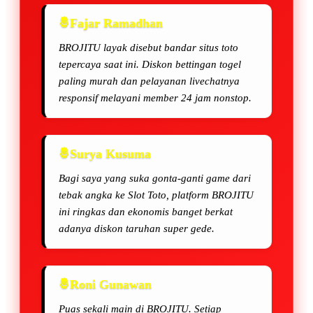
Fajar Ramadhan
BROJITU layak disebut bandar situs toto
tepercaya saat ini. Diskon bettingan togel
paling murah dan pelayanan livechatnya
responsif melayani member 24 jam nonstop.
Surya Kusuma
Bagi saya yang suka gonta-ganti game dari
tebak angka ke Slot Toto, platform BROJITU
ini ringkas dan ekonomis banget berkat
adanya diskon taruhan super gede.
Roni Gunawan
Puas sekali main di BROJITU. Setiap