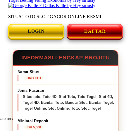
SITUS TOTO SLOT GACOR ONLINE RESMI
LOGIN
DAFTAR
INFORMASI LENGKAP BROJITU
Nama Situs
BROJITU
Jenis Pasaran
Situs toto, Toto 4D, Slot Toto, Toto Togel, Slot 4D,
Togel 4D, Bandar Toto, Bandar Slot, Bandar Togel,
Togel Online, Slot Online, Toto, Slot, Togel
ate an account to favorite this design!
Minimal Deposit
IDR 5,000