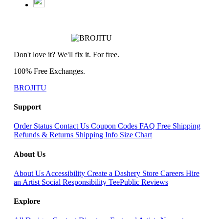
Don't love it? We'll fix it. For free.
100% Free Exchanges.
BROJITU
Support
Order Status
Contact Us
Coupon Codes
FAQ
Free Shipping
Refunds & Returns
Shipping Info
Size Chart
About Us
About Us
Accessibility
Create a Dashery Store
Careers
Hire
an Artist
Social Responsibility
TeePublic Reviews
Explore