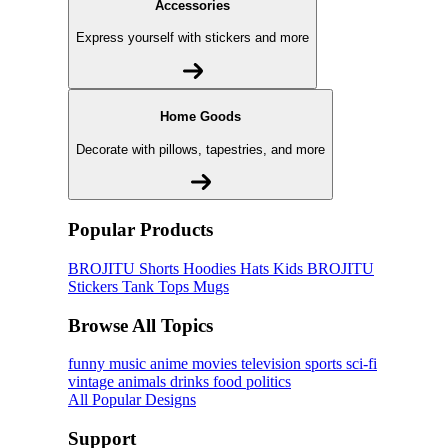
Accessories
Express yourself with stickers and more
Home Goods
Decorate with pillows, tapestries, and more
Popular Products
BROJITU
Shorts
Hoodies
Hats
Kids BROJITU
Stickers
Tank Tops
Mugs
Browse All Topics
funny
music
anime
movies
television
sports
sci-fi
vintage
animals
drinks
food
politics
All Popular Designs
Support