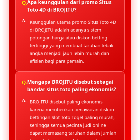
Apa keunggulan dari promo Situs
Toto 4D di BROJITU?
Keunggulan utama promo Situs Toto 4D
di BROJITU adalah adanya sistem
potongan harga atau diskon betting
tertinggi yang membuat taruhan tebak
angka menjadi jauh lebih murah dan
efisien bagi para pemain.
Mengapa BROJITU disebut sebagai
bandar situs toto paling ekonomis?
BROJITU disebut paling ekonomis
karena memberikan penawaran diskon
bettingan Slot Toto Togel paling murah,
sehingga semua pecinta judi online
dapat memasang taruhan dalam jumlah