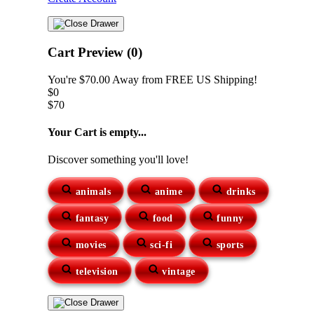
Cart Preview (0)
You're
$70.00
Away from
FREE US Shipping!
$0
$70
Your Cart is empty...
Discover something you'll love!
animals
anime
drinks
fantasy
food
funny
movies
sci-fi
sports
television
vintage