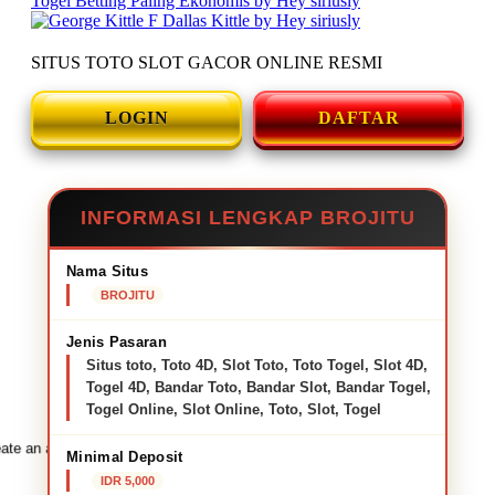
SITUS TOTO SLOT GACOR ONLINE RESMI
LOGIN
DAFTAR
INFORMASI LENGKAP BROJITU
Nama Situs
BROJITU
Jenis Pasaran
Situs toto, Toto 4D, Slot Toto, Toto Togel, Slot 4D,
Togel 4D, Bandar Toto, Bandar Slot, Bandar Togel,
Togel Online, Slot Online, Toto, Slot, Togel
ate an account to favorite this design!
Minimal Deposit
IDR 5,000