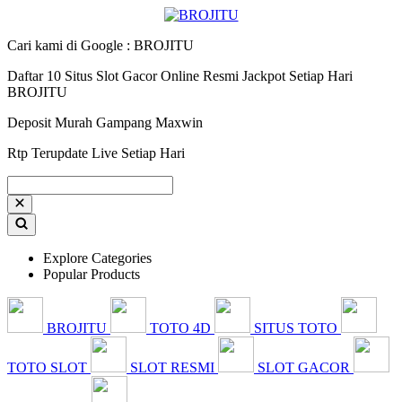
Cari kami di Google : BROJITU
Daftar 10 Situs Slot Gacor Online Resmi Jackpot Setiap Hari
BROJITU
Deposit Murah Gampang Maxwin
Rtp Terupdate Live Setiap Hari
Explore Categories
Popular Products
BROJITU
TOTO 4D
SITUS TOTO
TOTO SLOT
SLOT RESMI
SLOT GACOR