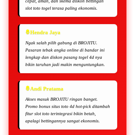
cepat, aman, dan skema diskon bettingan
slot toto togel terasa paling ekonomis.
Hendra Jaya
Ngak salah pilih gabung di BROJITU.
Pasaran tebak angka online di bandar ini
lengkap dan diskon pasang togel 4d nya
bikin taruhan jadi makin menguntungkan.
Andi Pratama
Akses masuk BROJITU ringan banget.
Promo bonus situs toto 4d hot-pick ditambah
fitur slot toto terintegrasi bikin betah,
apalagi bettingannya sangat ekonomis.