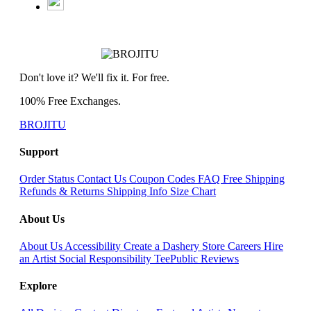
Don't love it? We'll fix it. For free.
100% Free Exchanges.
BROJITU
Support
Order Status
Contact Us
Coupon Codes
FAQ
Free Shipping
Refunds & Returns
Shipping Info
Size Chart
About Us
About Us
Accessibility
Create a Dashery Store
Careers
Hire
an Artist
Social Responsibility
TeePublic Reviews
Explore