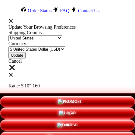
Order Status
FAQ
Contact Us
Update Your Browsing Preferences
Shipping Country:
Currency:
Cancel
Katie:
5'10"
160
PROMO
Select your person:
Male
Female
LOGIN
Height
Short
Med
Tall
DAFTAR
Weight
Slim
Avg
Heavy