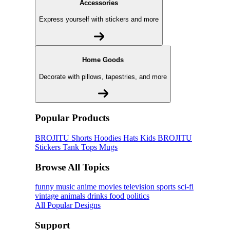
Accessories
Express yourself with stickers and more
Home Goods
Decorate with pillows, tapestries, and more
Popular Products
BROJITU
Shorts
Hoodies
Hats
Kids BROJITU
Stickers
Tank Tops
Mugs
Browse All Topics
funny
music
anime
movies
television
sports
sci-fi
vintage
animals
drinks
food
politics
All Popular Designs
Support